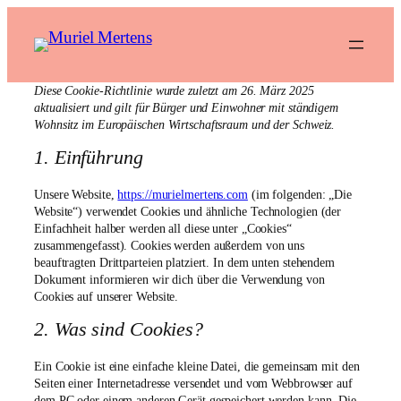
Zum
Inhalt
springen
Diese Cookie-Richtlinie wurde zuletzt am 26. März 2025
aktualisiert und gilt für Bürger und Einwohner mit ständigem
Wohnsitz im Europäischen Wirtschaftsraum und der Schweiz.
1. Einführung
Unsere Website,
https://murielmertens.com
(im folgenden: „Die
Website“) verwendet Cookies und ähnliche Technologien (der
Einfachheit halber werden all diese unter „Cookies“
zusammengefasst). Cookies werden außerdem von uns
beauftragten Drittparteien platziert. In dem unten stehendem
Dokument informieren wir dich über die Verwendung von
Cookies auf unserer Website.
2. Was sind Cookies?
Ein Cookie ist eine einfache kleine Datei, die gemeinsam mit den
Seiten einer Internetadresse versendet und vom Webbrowser auf
dem PC oder einem anderen Gerät gespeichert werden kann. Die